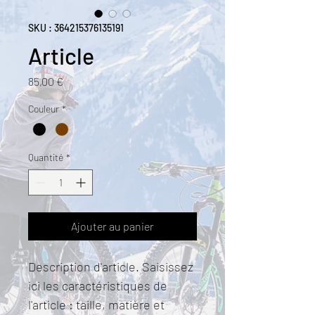
SKU : 364215376135191
Article
Prix
85,00 €
Couleur
*
Quantité
*
Ajouter au panier
Description d'article. Saisissez 
ici les caractéristiques de 
l'article : taille, matière et 