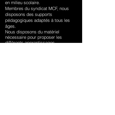
en milieu scolaire.
Membres du syndicat MCF, nous
disposons des supports
pédagogiques adaptés à tous les
âges.
Nous disposons du matériel
nécessaire pour proposer les
différents apprentissages
nécessaires à la validations des trois
blocs (plots, couloir de circulation,
panneaux de circulat
ion, ..)
L’apprentissage et l’enseignement du
vélo sont la base du métier des
Moniteurs MCF. Les 20 ans
d’expérience et les milliers
d’interventions en milieu scolaire font
des Moniteurs MCF les spécialistes
du Savoir Rouler à Vélo !